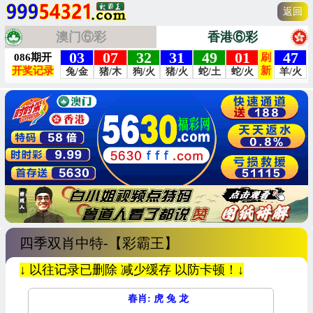
返回
澳门⑥彩
香港⑥彩