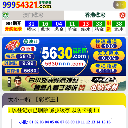
返回
澳门⑥彩
香港⑥彩