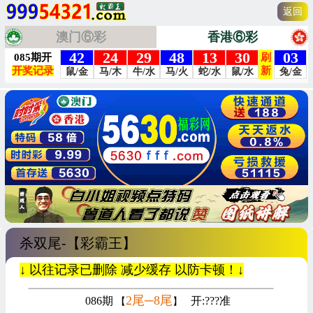
返回
澳门⑥彩
香港⑥彩