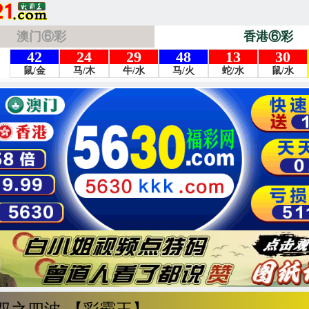
澳门⑥彩
香港⑥彩