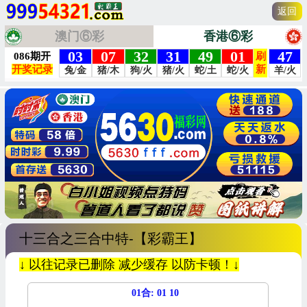
返回
澳门⑥彩
香港⑥彩